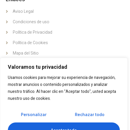
Aviso Legal
Condiciones de uso
Política de Privacidad
Política de Cookies
Mapa del Sitio
Dirección
Valoramos tu privacidad
C/ Pintor Antonio Hidalgo 20, Vélez, Málaga
Usamos cookies para mejorar su experiencia de navegación,
mostrar anuncios o contenido personalizados y analizar
(+34) 624 009 195
nuestro tráfico. Al hacer clic en "Aceptar todo", usted acepta
info@vareladentistas.com
nuestro uso de cookies.
Personalizar
Rechazar todo
Copyright © 2022. Todos los derechos reservados.