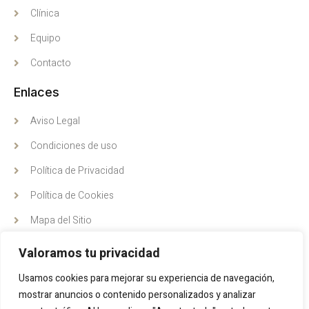
Clínica
Equipo
Contacto
Enlaces
Aviso Legal
Condiciones de uso
Política de Privacidad
Política de Cookies
Mapa del Sitio
Dirección
Valoramos tu privacidad
C/ Pintor Antonio Hidalgo 20, Vélez, Málaga
Usamos cookies para mejorar su experiencia de navegación,
mostrar anuncios o contenido personalizados y analizar
(+34) 624 009 195